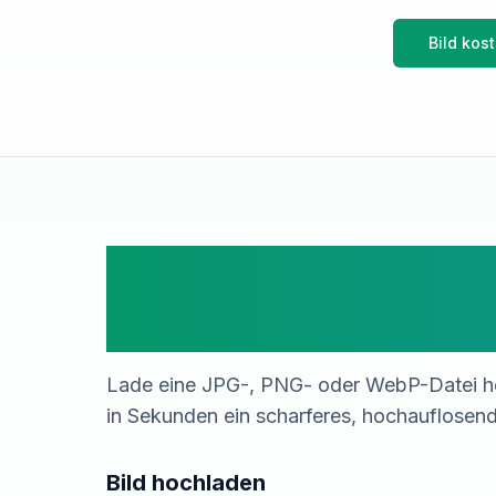
Bild kos
Lade ein Bild 
Hochskalieren
Lade eine JPG-, PNG- oder WebP-Datei ho
in Sekunden ein scharferes, hochauflosend
Bild hochladen