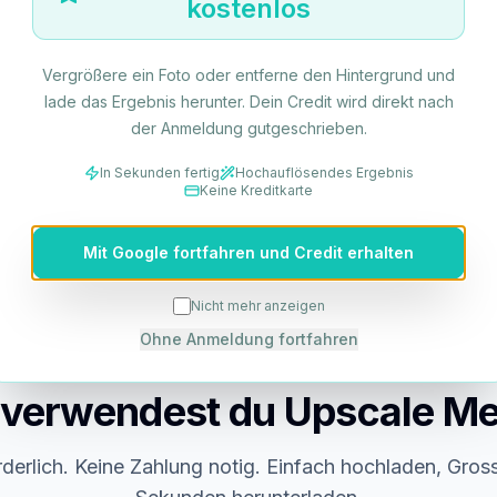
kostenlos
Scharfere Etiketten
Sauberere Produktkonturen
Vergrößere ein Foto oder entferne den Hintergrund und
Bessere Zoom-Vorschauen
lade das Ergebnis herunter. Dein Credit wird direkt nach
Stapelfreundliche Ausgabe
der Anmeldung gutgeschrieben.
In Sekunden fertig
Hochauflösendes Ergebnis
Keine Kreditkarte
Mit Google fortfahren und Credit erhalten
Nicht mehr anzeigen
Ohne Anmeldung fortfahren
 verwendest du Upscale Me
rderlich. Keine Zahlung notig. Einfach hochladen, Gros