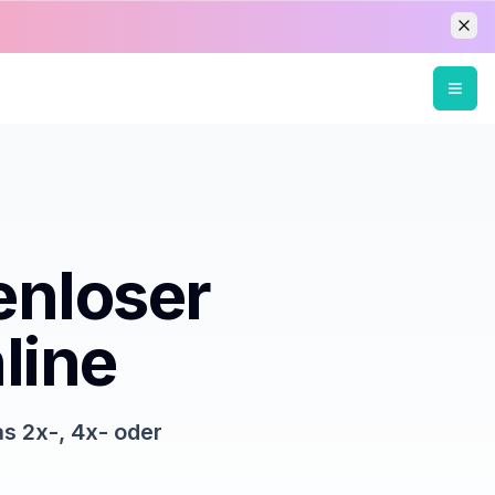
enloser
line
s 2x-, 4x- oder