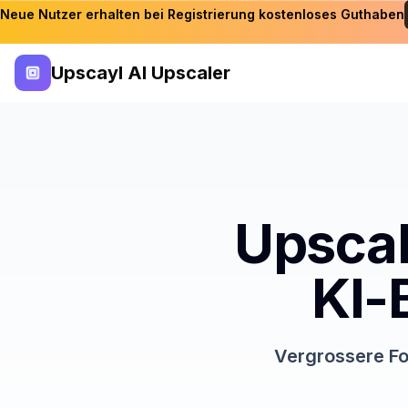
Neue Nutzer erhalten bei Registrierung kostenloses Guthaben
Upscayl AI Upscaler
Upscal
KI-
Vergrossere Fo