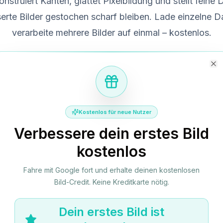
nstruiert Kanten, glattet Pixelbildung und stellt feine D
erte Bilder gestochen scharf bleiben. Lade einzelne D
verarbeite mehrere Bilder auf einmal – kostenlos.
Cl
, PNG- und WebP-
Stapelverarbeitung verfu
stutzung
Kostenlos für neue Nutzer
Verbessere dein erstes Bild
Produktbild-Upscaling
kostenlos
Produktfotos fur E-Commerce
Fahre mit Google fort und erhalte deinen kostenlosen
Produktbilder, die auf dem Handy gut aussehen,
Bild-Credit. Keine Kreditkarte nötig.
konnen auf dem Desktop verpixelt wirken. Skaliere
sie hoch, um Etiketten lesbar, Kanten scharf und
Dein erstes Bild ist
Texturen in Zoom-Vorschauen sichtbar zu halten.