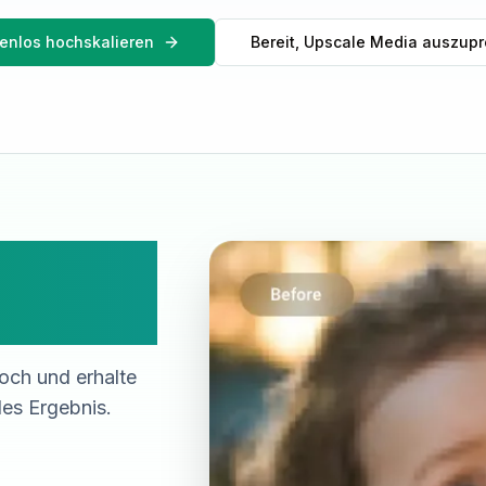
tenlos hochskalieren
Bereit, Upscale Media auszup
zum
 hoch
ch und erhalte
es Ergebnis.