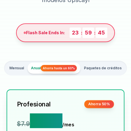
modelos Upscayl
23
59
45
:
:
Flash Sale Ends In:
Mensual
Anual
Paquetes de créditos
Ahorra hasta un 60%
Profesional
Ahorra 50%
$3.9
$7.9
/mes