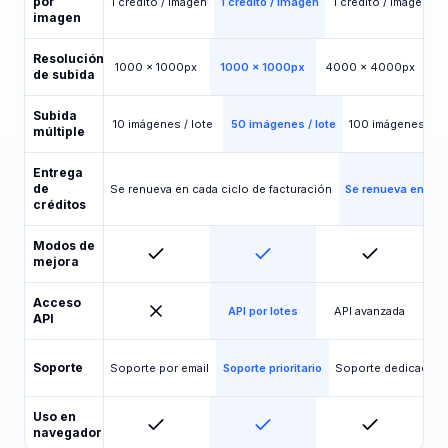
por
1 crédito / imagen
1 crédito / imagen
1 crédito / imagen
imagen
Resolución
1000 x 1000px
1000 x 1000px
4000 x 4000px
de subida
Subida
10 imágenes / lote
50 imágenes / lote
100 imágenes / lo
múltiple
Entrega
de
Se renueva en cada ciclo de facturación
Se renueva en cad
créditos
Modos de
mejora
Acceso
API por lotes
API avanzada
API
Soporte
Soporte por email
Soporte prioritario
Soporte dedicado
Uso en
navegador