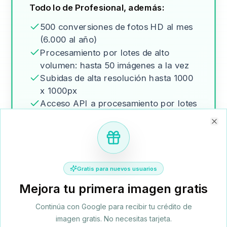
Todo lo de Profesional, además:
500 conversiones de fotos HD al mes
(6.000 al año)
Procesamiento por lotes de alto
volumen: hasta 50 imágenes a la vez
Subidas de alta resolución hasta 1000
x 1000px
Acceso API a procesamiento por lotes
Soporte prioritario
Clo
Empresa
Ahorra 60%
Gratis para nuevos usuarios
$6.9
Mejora tu primera imagen gratis
$15.9
/mes
Continúa con Google para recibir tu crédito de
Para usuarios de alto volumen
imagen gratis. No necesitas tarjeta.