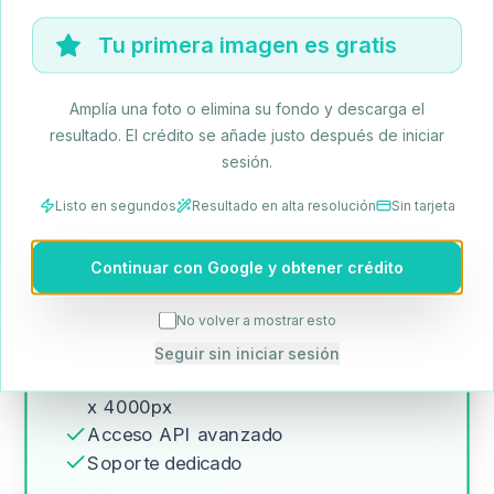
36000 créditos/año
Tu primera imagen es gratis
Comenzar
Amplía una foto o elimina su fondo y descarga el
Inicia sesión para continuar
resultado. El crédito se añade justo después de iniciar
sesión.
Facturación anual
Listo en segundos
Resultado en alta resolución
Sin tarjeta
Todo lo de Business, además:
3.000 conversiones de fotos HD al
Continuar con Google y obtener crédito
mes (36.000 al año)
No volver a mostrar esto
Procesamiento por lotes de alto
volumen: hasta 100 imágenes a la vez
Seguir sin iniciar sesión
Subidas de alta resolución hasta 4000
x 4000px
Acceso API avanzado
Soporte dedicado