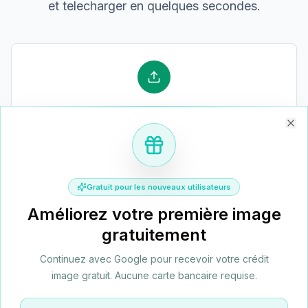
et telecharger en quelques secondes.
1. Chargez votre image
Clo
Glissez-deposez un fichier JPG, PNG ou WebP. Vous
pouvez charger une image ou en mettre plusieurs en
file d'attente pour un traitement par lot.
Gratuit pour les nouveaux utilisateurs
Améliorez votre première image
gratuitement
Continuez avec Google pour recevoir votre crédit
image gratuit. Aucune carte bancaire requise.
2. Choisissez votre taille de sortie