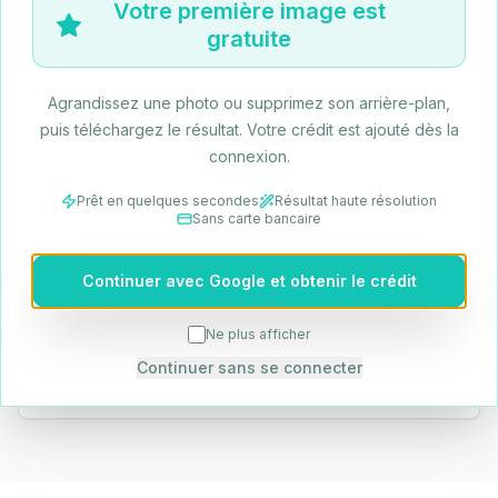
Votre première image est
Selectionnez un agrandissement 2x, 4x, 6x ou 8x
gratuite
selon la taille souhaitee. Activez l'amelioration des
visages pour les portraits et photos de groupe.
Agrandissez une photo ou supprimez son arrière-plan,
puis téléchargez le résultat. Votre crédit est ajouté dès la
connexion.
Prêt en quelques secondes
Résultat haute résolution
Sans carte bancaire
3. Telechargez instantanement
Continuer avec Google et obtenir le crédit
Pas de formulaire d'inscription, pas de filigrane.
Apercevez le resultat et telechargez l'image haute
Ne plus afficher
resolution prete pour le web, l'impression ou les
Continuer sans se connecter
reseaux sociaux.