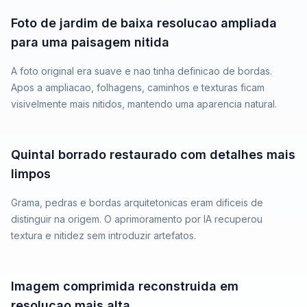
Foto de jardim de baixa resolucao ampliada
Original
para uma paisagem nitida
A foto original era suave e nao tinha definicao de bordas.
Apos a ampliacao, folhagens, caminhos e texturas ficam
visivelmente mais nitidos, mantendo uma aparencia natural.
Hover to compare
Quintal borrado restaurado com detalhes mais
Original
limpos
Grama, pedras e bordas arquitetonicas eram dificeis de
distinguir na origem. O aprimoramento por IA recuperou
textura e nitidez sem introduzir artefatos.
Hover to compare
Imagem comprimida reconstruida em
Original
resolucao mais alta