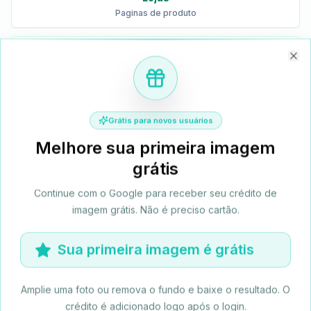
Paginas de produto
Criadores
Posts e banners
Clo
Equipes
Grátis para novos usuários
Ativos do cliente
Melhore sua primeira imagem
grátis
0
1
Continue com o Google para receber seu crédito de
imagem grátis. Não é preciso cartão.
Equipes de e-commerce
Sua primeira imagem é grátis
Torne texturas, etiquetas e acabamentos de produtos
mais faceis de inspecionar.
Amplie uma foto ou remova o fundo e baixe o resultado. O
crédito é adicionado logo após o login.
FLUXO DE TRABALHO DE AMPLIACAO DE