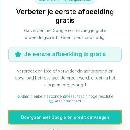
Gratis voor nieuwe gebruikers
voor portretten. Het is niet nodig om handmatig te
kiezen tussen anime- en fotomodi — de AI regelt dit
Verbeter je eerste afbeelding
automatisch.
gratis
Ga verder met Google en ontvang je gratis
afbeeldingscredit. Geen creditcard nodig.
Je eerste afbeelding is gratis
3. Bekijk en Opslaan
Vergroot een foto of verwijder de achtergrond en
Bekijk het opgeschaalde resultaat en download het
download het resultaat. Je credit wordt direct na het
voor e-commerce lijsten, afdrukprojecten, sociale
inloggen toegevoegd.
media of persoonlijk gebruik. De uitvoer is
geoptimaliseerd voor jouw specifieke
Klaar in enkele seconden
Resultaat in hoge resolutie
Geen creditcard
afbeeldingstype.
Doorgaan met Google en credit ontvangen