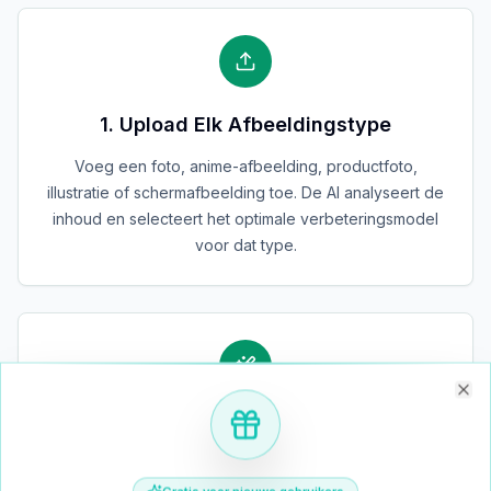
1. Upload Elk Afbeeldingstype
Voeg een foto, anime-afbeelding, productfoto,
illustratie of schermafbeelding toe. De AI analyseert de
inhoud en selecteert het optimale verbeteringsmodel
voor dat type.
Clo
2. Kies het Vergrotingsniveau
Selecteer 2x, 4x of 8x. Schakel gezichtsverbetering in