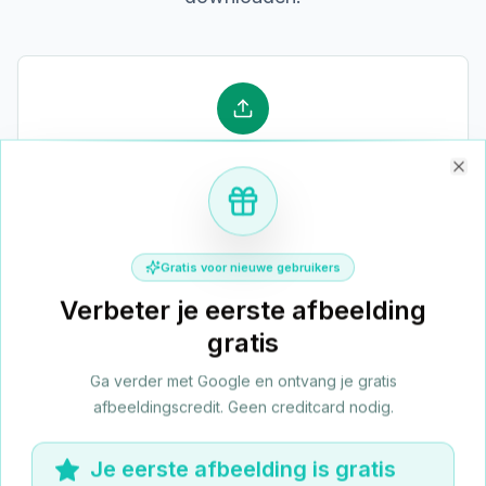
1. Upload Je Afbeelding
Clo
Sleep een JPG-, PNG- of WebP-bestand naar het veld.
Je kunt een enkele afbeelding uploaden of meerdere
tegelijk in de wachtrij zetten voor batchverwerking.
Gratis voor nieuwe gebruikers
Verbeter je eerste afbeelding
gratis
Ga verder met Google en ontvang je gratis
afbeeldingscredit. Geen creditcard nodig.
2. Kies Je Uitvoergrootte
Je eerste afbeelding is gratis