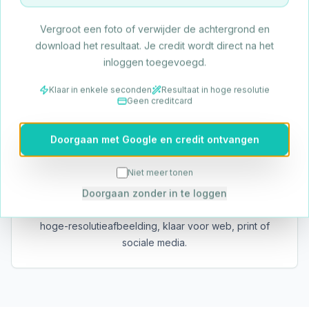
Kies 2x, 4x, 6x of 8x vergroting, afhankelijk van hoe
groot je het resultaat nodig hebt. Schakel
Vergroot een foto of verwijder de achtergrond en
gezichtsverbetering in voor portretten en
download het resultaat. Je credit wordt direct na het
groepsfoto's.
inloggen toegevoegd.
Klaar in enkele seconden
Resultaat in hoge resolutie
Geen creditcard
Doorgaan met Google en credit ontvangen
3. Direct Downloaden
Niet meer tonen
Geen aanmeldformulieren, geen watermerken. Bekijk
Doorgaan zonder in te loggen
een voorbeeld van het resultaat en download de
hoge-resolutieafbeelding, klaar voor web, print of
sociale media.